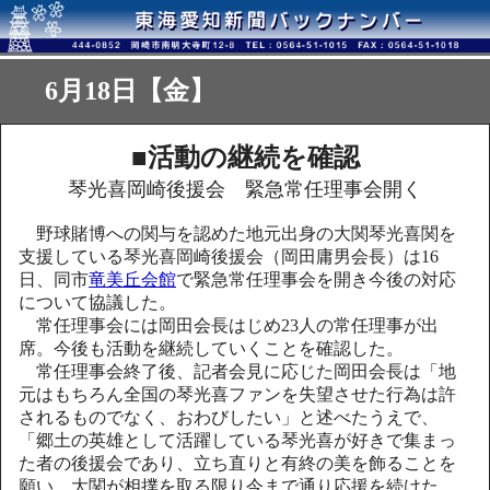
6月18日【金】
■
活動の継続を確認
琴光喜岡崎後援会 緊急常任理事会開く
野球賭博への関与を認めた地元出身の大関琴光喜関を
支援している琴光喜岡崎後援会（岡田庸男会長）は16
日、同市
竜美丘会館
で緊急常任理事会を開き今後の対応
について協議した。
常任理事会には岡田会長はじめ23人の常任理事が出
席。今後も活動を継続していくことを確認した。
常任理事会終了後、記者会見に応じた岡田会長は「地
元はもちろん全国の琴光喜ファンを失望させた行為は許
されるものでなく、おわびしたい」と述べたうえで、
「郷土の英雄として活躍している琴光喜が好きで集まっ
た者の後援会であり、立ち直りと有終の美を飾ることを
願い、大関が相撲を取る限り今まで通り応援を続けた