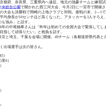
京都府、奈良県、三重県内へ遠征。地元の強豪チームと練習試
中央総合公園
で開かれた西三河大会、今月2日に一宮市で開催
の大会も決勝戦で岡崎の上地クラブと対戦。接戦の末、2―1
平均身長が10センチほど高くなった。アタッカーを3人そろえ
のも強み」と話す。
6年の中尾柚希さんは「昨年は初めての全国大会で緊張してし
目指して頑張りたい」と抱負を話す。
日、東京と埼玉、千葉を会場に開催。49チーム（各都道府県代表と
く出場選手は次の皆さん。
南5）
の里6）
）
）
）