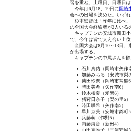
習を重ね、土曜日、日曜日は
今年は6月18、19日に
岡崎
会への出場を決めた。いずれ
杉本監督は「昨年に比べ、
の全国大会経験者が3人いる
キャプテンの安城市新田小
で、今年は皆で支え合い上位
全国大会は8月10～13
が出場する。
キャプテンの中尾さんを除
石川真佑（岡崎市矢作
加藤みちる（安城市梨
柴田玲奈（岡崎市常磐6
時田美希（矢作南6）
鈴木榛夏（愛宕6）
猪狩日奈子（梨の里6）
時田咲希（矢作南5）
早川京美（安城市錦町5
兵藤萌（作野5）
内藤海音（新田4）
山田真唯子（三河安城3