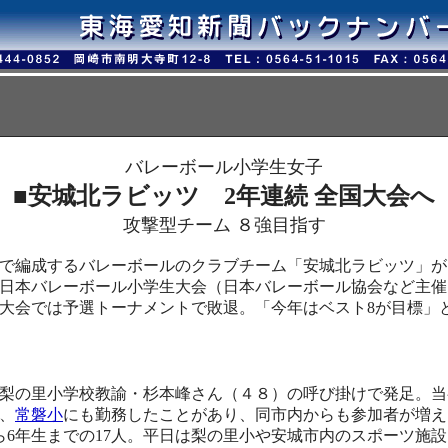
バレーボール小学生女子
■安城北ラビッツ 2年連続 全国大会へ
攻撃型チーム ８強目指す
で編成するバレーボールのクラブチーム「安城北ラビッツ」が、
全日本バレーボール小学生大会（日本バレーボール協会など主
大会では予選トーナメントで敗退。「今年はベスト8が目標」
梨の里小学校教諭・杉本峰さん（４８）の呼び掛けで発足。当
、
常磐小
にも勤務したことがあり、同市内からも参加者が増え
ら6年生までの17人。平日は梨の里小や安城市内のスポーツ施