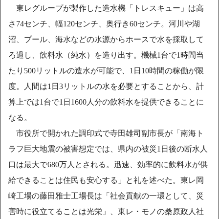
東レグループが製作した造水機「トレスキュー」は高
さ74センチ、幅120センチ、奥行き60センチ。河川や湖
沼、プール、海水などの水源からホースで水を採取して
ろ過し、飲料水（純水）を造り出す。機械1台で1時間当
たり500リットルの造水が可能で、1日10時間の稼働が限
度。人間は1日3リットルの水を必要とすることから、計
算上では1台で1日1600人分の飲料水を提供できることに
なる。
市役所で開かれた調印式で寺田雄司副市長が「南海ト
ラフ巨大地震の被害想定では、県内の被災1日後の断水人
口は最大で680万人とされる。迅速、効率的に飲料水が供
給できることは住民も安心する」と礼を述べた。東レ岡
崎工場の藤田雅士工場長は「社会貢献の一環として、災
害時に役立てることは光栄」、東レ・モノの桑原政人社