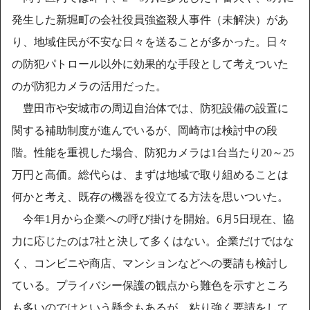
発生した新堀町の会社役員強盗殺人事件（未解決）があ
り、地域住民が不安な日々を送ることが多かった。日々
の防犯パトロール以外に効果的な手段として考えついた
のが防犯カメラの活用だった。
豊田市や安城市の周辺自治体では、防犯設備の設置に
関する補助制度が進んでいるが、岡崎市は検討中の段
階。性能を重視した場合、防犯カメラは1台当たり20～25
万円と高価。総代らは、まずは地域で取り組めることは
何かと考え、既存の機器を役立てる方法を思いついた。
今年1月から企業への呼び掛けを開始。6月5日現在、協
力に応じたのは7社と決して多くはない。企業だけではな
く、コンビニや商店、マンションなどへの要請も検討し
ている。プライバシー保護の観点から難色を示すところ
も多いのではという懸念もあるが、粘り強く要請をして