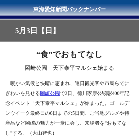
5月3日【日】
“食”でおもてなし
岡崎公園 天下泰平マルシェ始まる
暖かい気候と快晴に恵まれ、連日観光客や市民らでに
ぎわいを見せる
岡崎公園
で2日、徳川家康公顕彰400年記
念イベント「天下泰平マルシェ」が始まった。ゴールデ
ンウイーク最終日の6日までの5日間、ご当地グルメや特
産品など岡崎の魅力が一堂に会し、来場者を“おもてな
し”する。（大山智也）