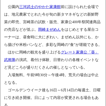
公園内
三河武士のやかた家康館
前に設けられた会場で
は、地元農家でとれた今が旬の新タマネギなどの新鮮野
菜の即売、宮崎茶の試飲・販売、家康公400年祭関連商品
の売店などが並ぶ。
岡崎まぜめん
をはじめとする屋台コ
ーナーは、昼食時に大にぎわい。まぜめん以外にも、か
ら揚げや米粉パンなど、多彩な岡崎の“食”が堪能できる。
ほかに岡崎の観光を盛り上げる
グレート家康公「葵」
武将隊
の演武、着付け体験、日替わりの各種イベントな
ど見どころが盛りだくさんの催しとなっている。
入場無料。午前9時30分～午後4時。荒天の場合は中止
となる。
ゴールデンウイーク後も16日～6月14日の毎週土、日曜
に引き続き開催。日によって内容が変更される場合もあ
る。