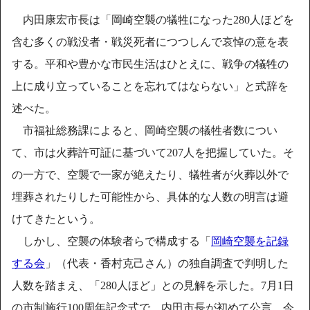
内田康宏市長は「岡崎空襲の犠牲になった280人ほどを
含む多くの戦没者・戦災死者につつしんで哀悼の意を表
する。平和や豊かな市民生活はひとえに、戦争の犠牲の
上に成り立っていることを忘れてはならない」と式辞を
述べた。
市福祉総務課によると、岡崎空襲の犠牲者数につい
て、市は火葬許可証に基づいて207人を把握していた。そ
の一方で、空襲で一家が絶えたり、犠牲者が火葬以外で
埋葬されたりした可能性から、具体的な人数の明言は避
けてきたという。
しかし、空襲の体験者らで構成する「
岡崎空襲を記録
する会
」（代表・香村克己さん）の独自調査で判明した
人数を踏まえ、「280人ほど」との見解を示した。7月1日
の市制施行100周年記念式で、内田市長が初めて公言。今