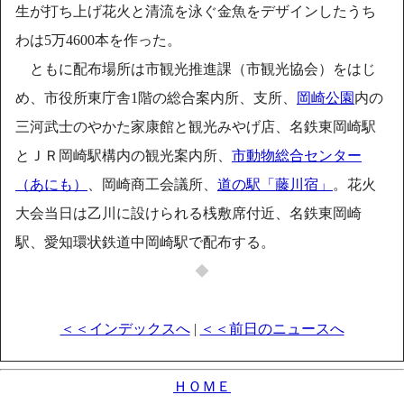
生が打ち上げ花火と清流を泳ぐ金魚をデザインしたうち
わは5万4600本を作った。
ともに配布場所は市観光推進課（市観光協会）をはじ
め、市役所東庁舎1階の総合案内所、支所、
岡崎公園
内の
三河武士のやかた家康館と観光みやげ店、名鉄東岡崎駅
とＪＲ岡崎駅構内の観光案内所、
市動物総合センター
（あにも）
、岡崎商工会議所、
道の駅「藤川宿」
。花火
大会当日は乙川に設けられる桟敷席付近、名鉄東岡崎
駅、愛知環状鉄道中岡崎駅で配布する。
◆
＜＜インデックスへ
|
＜＜前日のニュースへ
ＨＯＭＥ