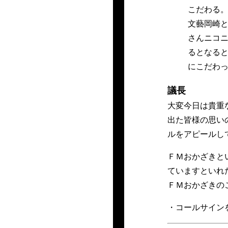
こだわる
文藝岡崎
さんニコニ
るとなると
にこだわ
議長
大変今日は貴重
出た皆様の思い
ルをアピールし
ＦＭおかざきと
ていますといれ
ＦＭおかざきの
・コールサイン