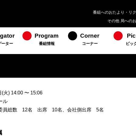
番組へのおたより・リ
その他 局への
gator
Program
Corner
Pic
ゲーター
番組情報
コーナー
ピッ
) 14:00 〜 15:06
ール
員総数 12名 出席 10名、会社側出席 5名
嘱