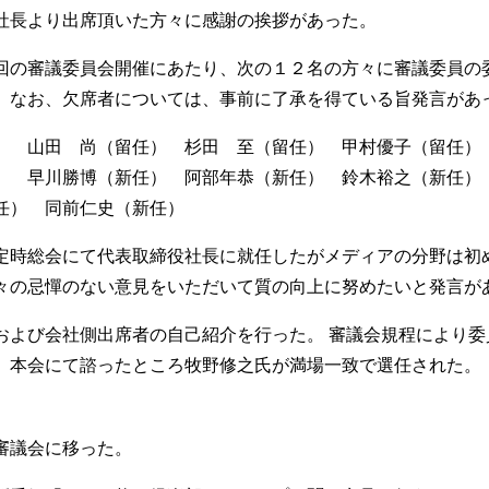
社長より出席頂いた方々に感謝の挨拶があった。
回の審議委員会開催にあたり、次の１２名の方々に審議委員の
。なお、欠席者については、事前に了承を得ている旨発言があ
） 山田 尚（留任） 杉田 至（留任） 甲村優子（留任
） 早川勝博（新任） 阿部年恭（新任） 鈴木裕之（新任
任） 同前仁史（新任）
定時総会にて代表取締役社長に就任したがメディアの分野は初
々の忌憚のない意見をいただいて質の向上に努めたいと発言が
および会社側出席者の自己紹介を行った。 審議会規程により委
、本会にて諮ったところ牧野修之氏が満場一致で選任された。
審議会に移った。