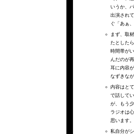
いうか、
出演され
ぐ「あぁ
まず、取材
たとしたら
時間帯が
んだのが
耳に内容
なずきな
内容はと
で話して
が、もう
ラジオは
思います
私自分が