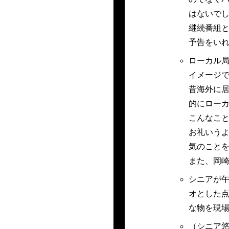
はないで
継続番組
予告をい
ローカル
イメージ
昔海外に
的にロー
こんなこ
お礼いう
気のこと
また、岡
シニアが
オとした点
な物を現
（シニア