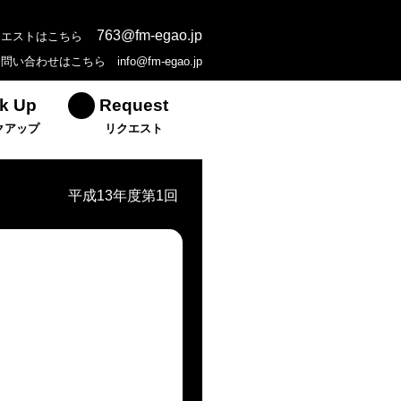
763@fm-egao.jp
クエストはこちら
お問い合わせはこちら
info@fm-egao.jp
k Up
Request
クアップ
リクエスト
平成13年度第1回