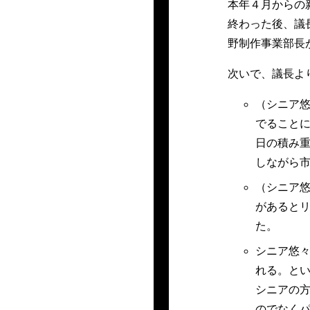
本年４月からの
終わった後、議
野制作事業部長
次いで、議長よ
（シニア悠
でること
日の積み
しながら
（シニア
があるとリ
た。
シニア悠
れる。と
シニアの
のでなく