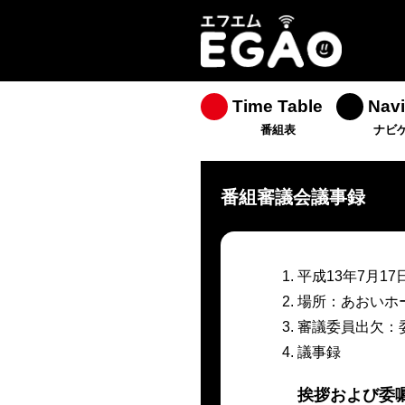
Time Table
Navi
番組表
ナビ
番組審議会議事録
平成13年7月17日(火
場所：あおいホ
審議委員出欠：委
議事録
挨拶および委