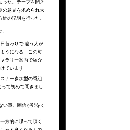
なった。テープを聞き
側の意見を求められ大
方針の説明を行った。
た。
日替わりで 違う人が
るようになる。この毎
ギャラリー案内で紹介
がけています。
リスナー参加型の番組
なって初めて聞きまし
ない事。岡信が卵をく
に一方的に喋って頂く
、もっと良くなるんで