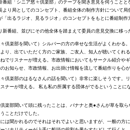
新番組「シニア悠々倶楽部」のテープを聞き意見を伺うことと
長より局としてのコンセプト、番組全体の制作方針について局
が「出るラジオ、見るラジオ」のコンセプトをもとに番組制作
り新番組、並びにその他全体を踏まえて委員の意見交換に移っ
々倶楽部を聞いて）シルバーの方の幸せな生活がよくわかる。
により、出ていただく方のご家族、ご友人、知人が聴いてくれ
重ねでリスナーが増える。市政情報においてもサークル紹介や
市のお知らせ、市政情報、お出掛け情報を流して番組作りを心
悠々倶楽部のはるなさんの話を聞いて）非常に楽しそうです。
スナーが増える。 私も私の所属する団体がでるということに
々倶楽部聞いて頭に残ったことは、バナナと奥●さんが草を取ら
いうことだけでした。
方には聞かれるのでそれはそれでよいと思いますが、一般の方
パーソナリティーが上手に船頭の役割を果たすなどして行くと