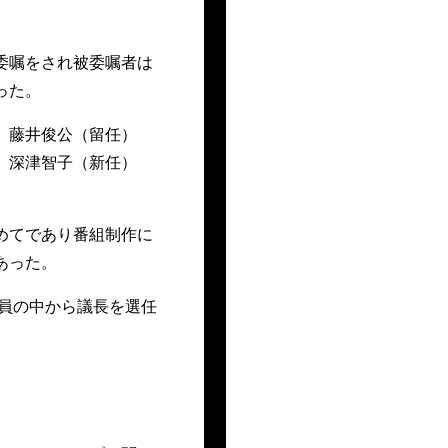
委嘱をされ被委嘱者は
った。
） 藤井俊公（留任）
） 深津智子（新任）
めてであり番組制作に
あった。
員の中から議長を選任