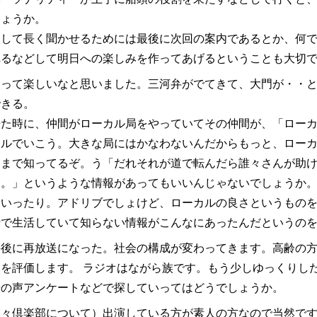
しょうか。
として長く聞かせるためには最後に次回の案内であるとか、何
れるなどして明日への楽しみを作ってあげるということも大切
局って楽しいなと思いました。三河弁がでてきて、大門が・・
できる。
居た時に、仲間がローカル局をやっていてその仲間が、「ロー
カルでいこう。大きな局にはかなわないんだからもっと、ロー
とまで知ってるぞ。う「だれそれが道で転んだら誰々さんが助
よ。」というような情報があってもいいんじゃないでしょうか
をいったり。アドリブでしょけど、ローカルの良さというもの
崎で生活していて知らない情報がこんなにあったんだというの
午後に再放送になった。社会の構成が変わってきます。高齢の
を評価します。 ラジオはながら族です。もう少しゆっくりし
場の声アンケートなどで探していってはどうでしょうか。
悠々倶楽部について）出演している方が素人の方なので当然で