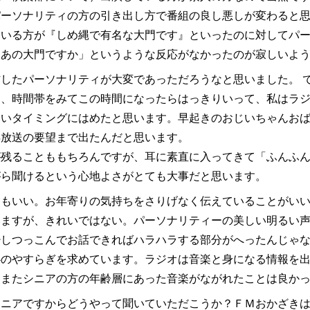
パーソナリティの方の引き出し方で番組の良し悪しが変わると
ている方が『しめ縄で有名な大門です』といったのに対してパ
、あの大門ですか」というような反応がなかったのが寂しいよ
したパーソナリティが大変であっただろうなと思いました。 
、時間帯をみてこの時間になったらはっきりいって、私はラジオ
いいタイミングにはめたと思います。早起きのおじいちゃんお
再放送の要望まで出たんだと思います。
が残ることももちろんですが、耳に素直に入ってきて「ふんふ
がら聞けるという心地よさがとても大事だと思います。
てもいい。お年寄りの気持ちをさりげなく伝えていることがい
いますが、きれいではない。パーソナリティーの美しい明るい
少しつっこんでお話できればハラハラする部分がへったんじゃ
心のやすらぎを求めています。ラジオは音楽と身になる情報を
。またシニアの方の年齢層にあった音楽がながれたことは良か
シニアですからどうやって聞いていただこうか？ＦＭおかざき