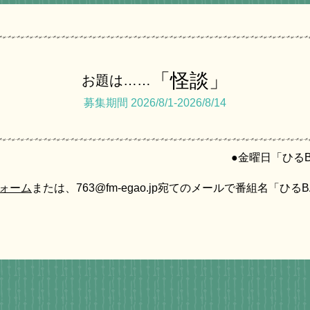
「怪談」
お題は……
募集期間 2026/8/1-2026/8/14
●金曜日「ひるBA
ォーム
または、763@fm-egao.jp宛てのメールで番組名「ひる