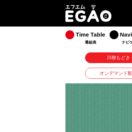
Time Table
Navi
番組表
ナビ
川柳もどき
オンデマンド