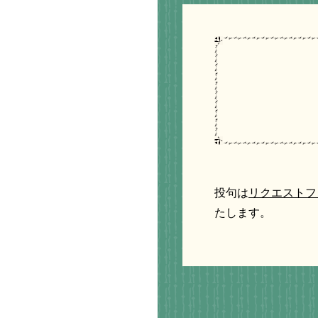
投句は
リクエストフ
たします。