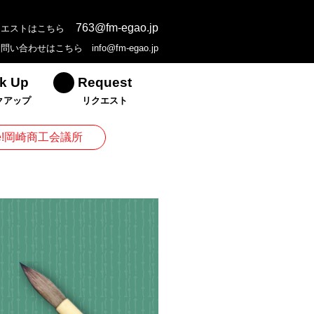
763@fm-egao.jp
クエストはこちら
お問い合わせはこちら
info@fm-egao.jp
k Up
Request
クアップ
リクエスト
ive!岡崎商工会議所