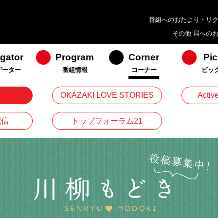
番組へのおたより・リ
その他 局への
gator
Program
Corner
Pic
ゲーター
番組情報
コーナー
ピッ
OKAZAKI LOVE STORIES
Act
配信
トップフォーラム21