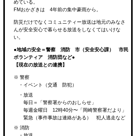
めている。
FMおかざきは 4年前の集中豪雨から。
防災だけでなくコミュニティー放送は地元のみなさ
んが安全安心で暮らせる放送をしなくてはいけな
い。
●地域の安全＝警察 消防 市（安全安心課） 市民
ボランティア 消防団など●
【現在の放送との連携】
※ 警察
・イベント（交通 防犯）
・放送
毎日＝「警察署からのおしらせ」
毎週金曜日 12時40分〜「岡崎警察署だより」
緊急（事件事故は連絡がある） 犯人逃走など
※ 消防
・放送