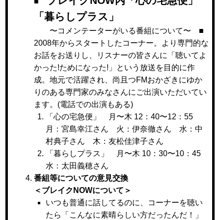
ブレイクNOW内「心の宅急便」
■
「暮らしプラス」
〜コメンテーターがいる番組について〜 ■
2008年からスタートしたコーナー。より専門的な
お話をお送りし、リスナーの皆さんに「聴いてよ
かった!ためになった!」という放送を目的に作
成。地元で活躍され、尚且つFMおかざきにゆか
りのある専門家のみなさんにご出演いただいてい
ます。(電話での出演もある)
「心の宅急便」 月〜木 12：40〜12：55
月：宮島幸江さん 火：伊奈徹さん 水：中
村典子さん 木：友松佳津子さん
「暮らしプラス」 月〜木 10：30〜10：45
水：太田義穂さん
番組等についての意見交換
＜ブレイクNOWについて＞
いつも普通に話してるのに、コーナーを聴い
たら「こんなに素晴らしい方だったんだ！」