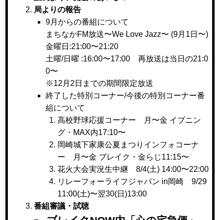
局よりの報告
9月からの番組について
まちなかFM放送〜We Love Jazz〜 (9月1日〜)
金曜日:21:00〜21:20
土曜/日曜 :16:00〜17:00 再放送は当日の21:0
0〜
※12月2日までの期間限定放送
終了した特別コーナー/今後の特別コーナー番
組について
高校野球応援コーナー 月〜金 イブニン
グ・MAX内17:10〜
岡崎城下家康公夏まつりインフォコーナ
ー 月〜金 ブレイク・金らじ11:15〜
花火大会実況生中継 8/4(土) 14:00〜22:00
リレーフォーライフジャパン in岡崎 9/29
11:00(土)〜翌30(日)13:00
番組審議・試聴