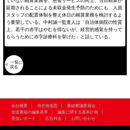
ていない精算業務を、患者サービスの向上、当日精算が
延期されることによる未収金発生予防のためにも、人員
スタッフの配置体制を整え休日の精算業務を検討するよ
う要望している。中村誠一監査人は「自治体病院の性質
上、若干の赤字はやむを得ないが、経営的感覚を持って
もらうために赤字診療科を挙げた」と話している。
一覧に
戻る
会社概要
所在地地図
番組審議委員会
放送番組の編集基準
編集に関する基本計画
受信レポート
広告料金
お問い合わせ