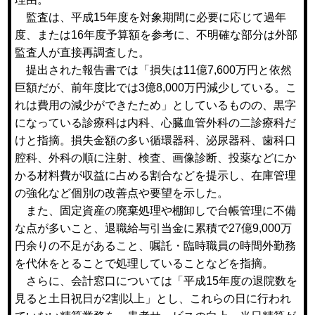
監査は、平成15年度を対象期間に必要に応じて過年
度、または16年度予算額を参考に、不明確な部分は外部
監査人が直接再調査した。
提出された報告書では「損失は11億7,600万円と依然
巨額だが、前年度比では3億8,000万円減少している。こ
れは費用の減少ができたため」としているものの、黒字
になっている診療科は内科、心臓血管外科の二診療科だ
けと指摘。損失金額の多い循環器科、泌尿器科、歯科口
腔科、外科の順に注射、検査、画像診断、投薬などにか
かる材料費が収益に占める割合などを提示し、在庫管理
の強化など個別の改善点や要望を示した。
また、固定資産の廃棄処理や棚卸しで台帳管理に不備
な点が多いこと、退職給与引当金に累積で27億9,000万
円余りの不足があること、嘱託・臨時職員の時間外勤務
を代休をとることで処理していることなどを指摘。
さらに、会計窓口については「平成15年度の退院数を
見ると土日祝日が2割以上」とし、これらの日に行われ