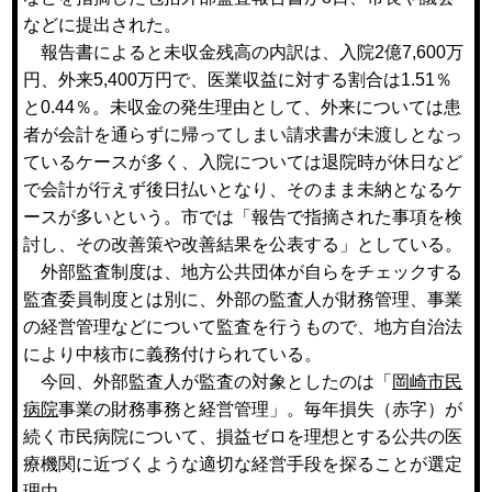
などに提出された。
報告書によると未収金残高の内訳は、入院2億7,600万
円、外来5,400万円で、医業収益に対する割合は1.51％
と0.44％。未収金の発生理由として、外来については患
者が会計を通らずに帰ってしまい請求書が未渡しとなっ
ているケースが多く、入院については退院時が休日など
で会計が行えず後日払いとなり、そのまま未納となるケ
ースが多いという。市では「報告で指摘された事項を検
討し、その改善策や改善結果を公表する」としている。
外部監査制度は、地方公共団体が自らをチェックする
監査委員制度とは別に、外部の監査人が財務管理、事業
の経営管理などについて監査を行うもので、地方自治法
により中核市に義務付けられている。
今回、外部監査人が監査の対象としたのは「
岡崎市民
病院
事業の財務事務と経営管理」。毎年損失（赤字）が
続く市民病院について、損益ゼロを理想とする公共の医
療機関に近づくような適切な経営手段を探ることが選定
理由。