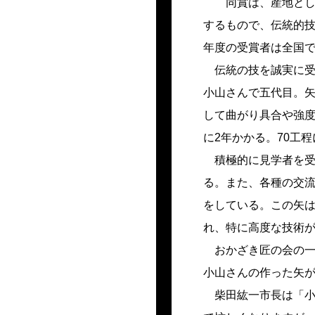
同賞は、産地とし
するもので、伝統的
年度の受賞者は全国で
伝統の技を誠実に受け
小山さんで五代目。
して曲がり具合や強
に2年かかる。70工
積極的に見学者を受
る。また、各種の交流
をしている。この矢
れ、特に高度な技術
おかざき匠の会の一員
小山さんの作った矢
柴田紘一市長は「小