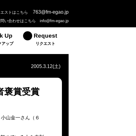
763@fm-egao.jp
クエストはこちら
お問い合わせはこちら
info@fm-egao.jp
k Up
Request
クアップ
リクエスト
2005.3.12(土)
者褒賞受賞
、小山金一さん（６