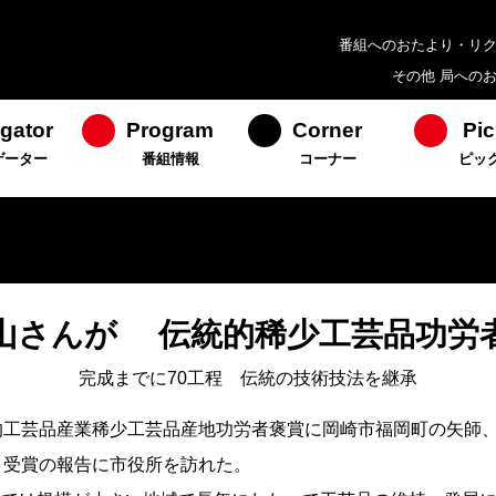
番組へのおたより・リ
その他 局への
gator
Program
Corner
Pic
ゲーター
番組情報
コーナー
ピッ
山さんが 伝統的稀少工芸品功労
完成までに70工程 伝統の技術技法を継承
的工芸品産業稀少工芸品産地功労者褒賞に岡崎市福岡町の矢師
、受賞の報告に市役所を訪れた。