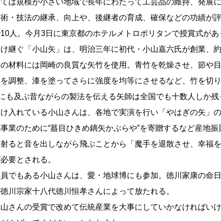
ては規模が小さい地域で長年にわたって工芸品の維持、発展に
技術・技法の継承、向上や、後継者の育成、確保などの功績が
10人。今月3日に東京都のホテルメトロポリタンで授賞式があ
継ぐ「小山矢」は、明治三年に初代・小山嘉六氏が創業、約1
矢の材料には岡崎の良質な矢竹を使用。青竹を乾燥させ、節や
度を調整、漆を塗ってさらに強度を均等にさせるなど、竹を切
程にも及ぶ昔ながらの製法を伝える矢師は全国でも十数人しか残
け入れている小山さんは、各地で実演を行い「やはぎの矢」の
事業のために“蟇目ひきめ鏑矢かぶらや”を寄贈するなど産地振
は射ると音を出しながら飛ぶことから「魔手を退散させ、幸福
が必要とされる。
でもある小山さんは、愛・地球博にも参加。徳川家康の命日に
が徳川宗家十八代徳川恒孝さんによって放たれる。
山さんの受賞で改めて伝統産業を大事にしていかなければいけ