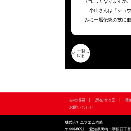
で忙しくなりますが
小山さんは「ショウ
みに一層伝統の技に
一覧に
戻る
会社概要
所在地地図
番
お問い合わせ
株式会社エフエム岡崎
〒444-8691
愛知県岡崎市羽根四丁目