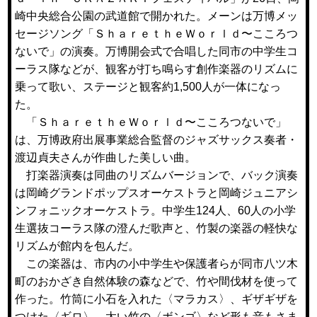
崎中央総合公園の武道館で開かれた。メーンは万博メッ
セージソング「ＳｈａｒｅｔｈｅＷｏｒｌｄ〜こころつ
ないで」の演奏。万博開会式で合唱した同市の中学生コ
ーラス隊などが、観客が打ち鳴らす創作楽器のリズムに
乗って歌い、ステージと観客約1,500人が一体になっ
た。
「ＳｈａｒｅｔｈｅＷｏｒｌｄ〜こころつないで」
は、万博政府出展事業総合監督のジャズサックス奏者・
渡辺貞夫さんが作曲した美しい曲。
打楽器演奏は同曲のリズムバージョンで、バック演奏
は岡崎グランドポップスオーケストラと岡崎ジュニアシ
ンフォニックオーケストラ。中学生124人、60人の小学
生選抜コーラス隊の澄んだ歌声と、竹製の楽器の軽快な
リズムが館内を包んだ。
この楽器は、市内の小中学生や保護者らが同市八ツ木
町のおかざき自然体験の森などで、竹や間伐材を使って
作った。竹筒に小石を入れた〈マラカス〉、ギザギザを
つけた〈ギロ〉、太い竹の〈ボンゴ〉など形も音もさま