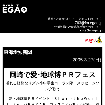
番組へのおたより・リクエストはこちら
763@fm-egao.jp
その他 局へのお問い合わせはこちら
info@fm-egao.jp
東海愛知新聞
2005.3.27(日)
岡崎で愛･地球博ＰＲフェス
溢れる軽快なリズム小中学生コーラス隊 メッセージソ
ング歌う
愛・地球博
ＰＲイベント「ＳｈａｒｅｔｈｅＷｏｒｌ
ｄ ｉｎ ＯＫＡＺＡＫＩフェスティバル」が26日、岡