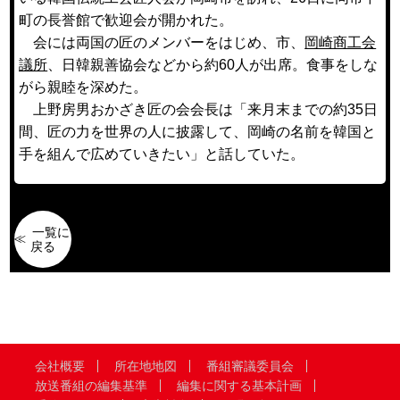
町の長誉館で歓迎会が開かれた。
会には両国の匠のメンバーをはじめ、市、
岡崎商工会
議所
、日韓親善協会などから約60人が出席。食事をしな
がら親睦を深めた。
上野房男おかざき匠の会会長は「来月末までの約35日
間、匠の力を世界の人に披露して、岡崎の名前を韓国と
手を組んで広めていきたい」と話していた。
一覧に
戻る
会社概要
所在地地図
番組審議委員会
放送番組の編集基準
編集に関する基本計画