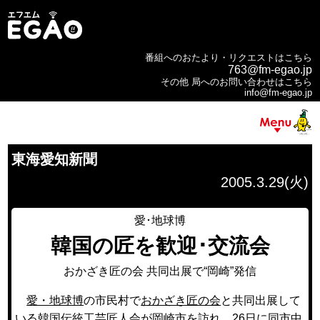
番組へのおたより・リクエストはこちら
763@fm-egao.jp
その他 局へのお問い合わせはこちら
info@fm-egao.jp
東海愛知新聞
2005.3.29(火)
愛･地球博
韓国の匠を歓迎･交流会
おかざき匠の会 共同出展で“岡崎”発信
愛・地球博
の市民村で
おかざき匠の会
と共同出展して
いる韓国伝統工芸匠人会が岡崎市を訪れ、26日に同市中