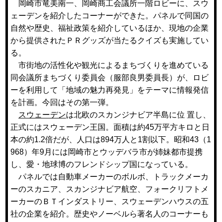
岡崎市竜美南一、岡崎商工会議所一階ロビーに、スウ
ェーデンを紹介したコーナーができた。パネルで同国の
自然や歴史、福祉政策を紹介しているほか、現地の企業
から提供されたＰＲグッズが当たるクイズも実施してい
る。
市街地の活性化や観光によるまちづくりを進めている
同会議所まちづくり委員会（服部良男委員長）が、ロビ
ーを利用して「地域の魅力再発見」をテーマに情報発信
を計画。今回はその第一弾。
スウェーデン
は北欧のスカンジナビア半島に位 置し、
正式にはスウェーデン王国。面積は約45万平方キロと日
本の約1.2倍だが、人口は894万人と1割以下。昭和43（1
968）年9月には岡崎市とウッデバラ市が姉妹都市提携
し、愛・地球博のフレンドシップ国になっている。
パネルでは自動車メーカーのボルボ、トラックメーカ
ーのスカニア、スカンジナビア航空、フォークリフトメ
ーカーのＢＴインダストリー、スウェーデンハウスの五
社の企業を紹介。歴史やノーベルら著名人のコーナーも