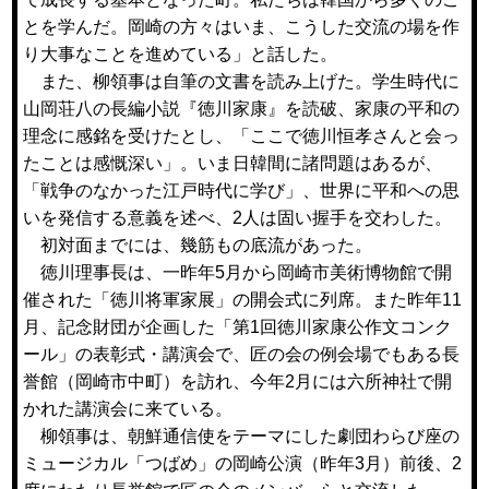
とを学んだ。岡崎の方々はいま、こうした交流の場を作
り大事なことを進めている」と話した。
また、柳領事は自筆の文書を読み上げた。学生時代に
山岡荘八の長編小説『徳川家康』を読破、家康の平和の
理念に感銘を受けたとし、「ここで徳川恒孝さんと会っ
たことは感慨深い」。いま日韓間に諸問題はあるが、
「戦争のなかった江戸時代に学び」、世界に平和への思
いを発信する意義を述べ、2人は固い握手を交わした。
初対面までには、幾筋もの底流があった。
徳川理事長は、一昨年5月から岡崎市美術博物館で開
催された「徳川将軍家展」の開会式に列席。また昨年11
月、記念財団が企画した「第1回徳川家康公作文コンク
ール」の表彰式・講演会で、匠の会の例会場でもある長
誉館（岡崎市中町）を訪れ、今年2月には六所神社で開
かれた講演会に来ている。
柳領事は、朝鮮通信使をテーマにした劇団わらび座の
ミュージカル「つばめ」の岡崎公演（昨年3月）前後、2