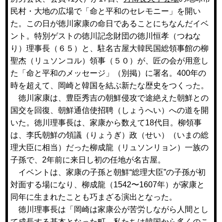
民村・大地の広場で「命と平和のセレモニー」を開い
た。この日が徳川家康の命日であることにちなんだイベ
ント。特別ゲストの徳川記念財団の徳川恒孝（つねな
り）理事長（６５）と、駐名古屋大韓民国総領事館の柳
聖杰（リュソンコル）領事（５０）が、匠の会が用意し
た「命と平和のメッセージ」（別掲）に署名。400年の
時を超えて、岡崎と韓国を結ぶ新たな歴史をつくった。
徳川家康は、豊臣秀吉の朝鮮侵攻で途絶えた朝鮮との
国交を回復、朝鮮通信使招聘（しょうへい）への道を開
いた。徳川理事長は、家康から数えて18代目。柳領事
は、李氏朝鮮の領議（りょうぎ）政（せい）（いまの総
理大臣に相当）だった柳成龍（リュソンリョン）一族の
子孫で、2年前に来日し初の任地が名古屋。
イベントは、家康の子孫と朝鮮“総理大臣”の子孫が初
対面する場になり、柳成龍（1542〜1607年）が家康と
同年に生まれたことも巧まざる演出となった。
徳川理事長は「岡崎は家康公が苦労しながら人間とし
て成長する基本となった町。私たちは韓国から多くのこ