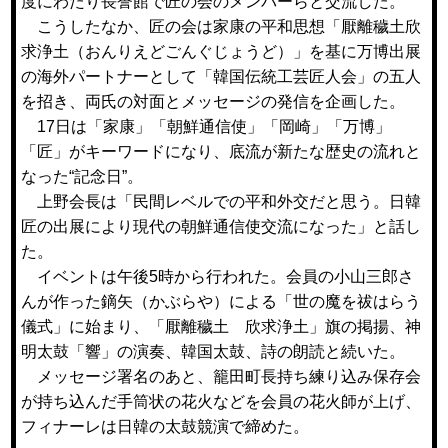
度にわたり長誉館で匠の会のメンバーらと交流した。
こうしたなか、匠の会は家康の平和思想「厭離穢土欣
求浄土（おんりえどごんぐじょうど）」を基に万博出展
の海外パートナーとして「韓国伝統工芸匠人会」の五人
を招き、両氏の対面とメッセージの発信を企画した。
17日は「家康」「朝鮮通信使」「岡崎」「万博」
「匠」がキーワードになり、底流が新たな歴史の流れと
なった“記念日”。
上野会長は「民間レベルでの平和外交だと思う。日韓
匠の出展により現代の朝鮮通信使交流になった」と話し
た。
イベントは午後5時から行われた。会員の小山三郎さ
んが作った鏑矢（かぶらや）による「世の魔を祓はらう
儀式」に始まり、「厭離穢土 欣求浄土」旗の掲揚、神
明太鼓「響」の演奏、韓国太鼓、詩の朗読と続いた。
メッセージ署名のあと、籠田町長持ち練り込み保存会
が持ち込んだ手筒状の花火などを会員の花火師が上げ、
フィナーレは日韓の太鼓競演で締めた。