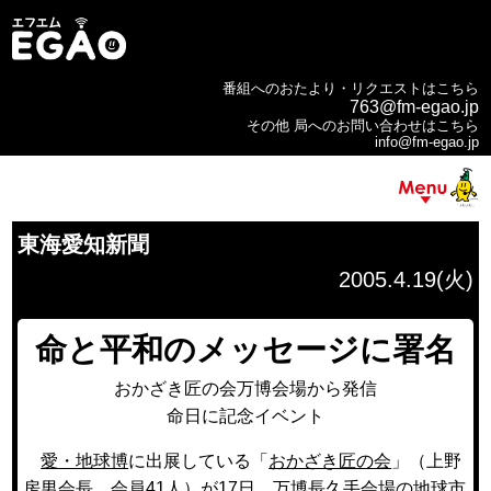
番組へのおたより・リクエストはこちら
763@fm-egao.jp
その他 局へのお問い合わせはこちら
info@fm-egao.jp
東海愛知新聞
2005.4.19(火)
命と平和のメッセージに署名
おかざき匠の会万博会場から発信
命日に記念イベント
愛・地球博
に出展している「
おかざき匠の会
」（上野
房男会長、会員41人）が17日、
万博長久手会場
の地球市