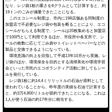
なり、レジ袋1枚の重さを8グラムとして計算すると、約
19トンのごみが減量できたことになる。
このエコシール制度は、市内に198店舗ある同制度の
加盟店で不必要なレジ袋や包装を断ることにより、エコ
シールがもらえる制度で、シールは20枚集めると加盟店
で100円として利用できるほか、市役所や各支所で、シ
ールの枚数に応じてごみ袋やトイレットペーパーなどの
製品と交換できるようになっている。
環境意識の向上を目指して平成13年10月から実施。レ
ジ袋のほか、環境保全を目的とする清掃美化や環境学習
会といった市民のエコボランティア活動に対してもシー
ルを発行している。
レジ袋1枚に約14,4ミリリットルの石油が原料として
使われていることから、昨年度の実績を石油で計算する
と、約3万4,800リトルが節約できたことになる。これは
1人が使う石油の約17年分に相当する。