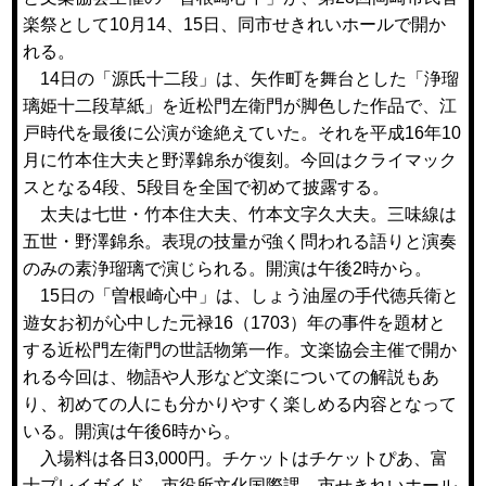
楽祭として10月14、15日、同市せきれいホールで開か
れる。
14日の「源氏十二段」は、矢作町を舞台とした「浄瑠
璃姫十二段草紙」を近松門左衛門が脚色した作品で、江
戸時代を最後に公演が途絶えていた。それを平成16年10
月に竹本住大夫と野澤錦糸が復刻。今回はクライマック
スとなる4段、5段目を全国で初めて披露する。
太夫は七世・竹本住大夫、竹本文字久大夫。三味線は
五世・野澤錦糸。表現の技量が強く問われる語りと演奏
のみの素浄瑠璃で演じられる。開演は午後2時から。
15日の「曽根崎心中」は、しょう油屋の手代徳兵衛と
遊女お初が心中した元禄16（1703）年の事件を題材と
する近松門左衛門の世話物第一作。文楽協会主催で開か
れる今回は、物語や人形など文楽についての解説もあ
り、初めての人にも分かりやすく楽しめる内容となって
いる。開演は午後6時から。
入場料は各日3,000円。チケットはチケットぴあ、富
士プレイガイド、市役所文化国際課、市せきれいホール