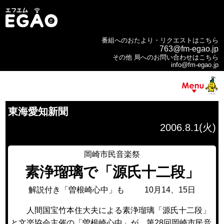
番組へのおたより・リクエストはこちら
763@fm-egao.jp
その他 局へのお問い合わせはこちら
info@fm-egao.jp
東海愛知新聞
2006.8.1(火)
岡崎市民音楽祭
素浄瑠璃で「源氏十二段」
解説付き「曽根崎心中」も 10月14、15日
人間国宝竹本住大夫による素浄瑠璃「源氏十二段」
と文楽協会主催の「曽根崎心中」が、第28回岡崎市民音