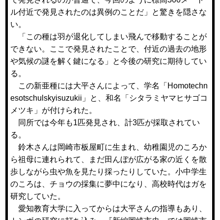
ル付近で発見されたのは異例のことだ」と驚きを隠さな
い。
「この種は羽が退化してしまい飛んで移動することが
できない。ここで発見されたことで、付近の過去の地形
や気候の謎を解く鍵になる」と今後の研究に期待してい
る。
この新亜種には大平さんによって、学名「Homotechn
esotschulskyisuzukii」と、和名「シタラミヤマヒサゴコ
メツキ」が付けられた。
同所では今年も1匹発見され、計3匹が採取されてい
る。
鈴木さんは岡崎市板屋町に生まれ、幼稚園児のころか
ら祖母に連れられて、まだ田んぼが広がる家の近くを散
歩しながら虫や魚を見たり採ったりしていた。小中学生
のころは、チョウの採集に夢中になり、高校時代はガを
研究していた。
愛知教育大学に入ってからは大平さんの指導もあり、