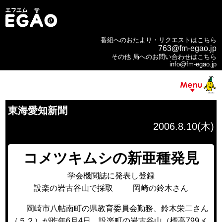
番組へのおたより・リクエストはこちら
763@fm-egao.jp
その他 局へのお問い合わせはこちら
info@fm-egao.jp
東海愛知新聞
2006.8.10(木)
コメツキムシの新亜種発見
学会機関誌に発表し登録
設楽の岩古谷山で採取 岡崎の鈴木さん
岡崎市八帖南町の県教育委員会勤務、鈴木栄二さん
（５２）が昨年6月4日、設楽町の岩古谷山（標高799メ