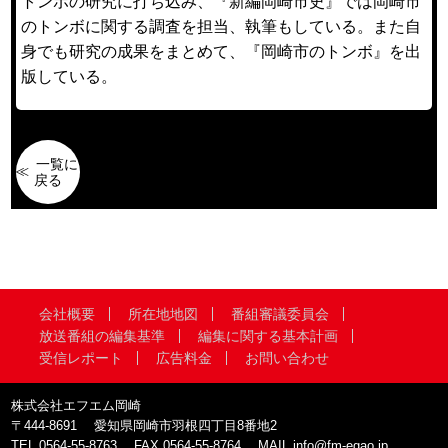
トンボの研究に打ち込み、『新編岡崎市史』では岡崎市
のトンボに関する調査を担当、執筆もしている。また自
身でも研究の成果をまとめて、『岡崎市のトンボ』を出
版している。
一覧に
戻る
会社概要
所在地地図
番組審議委員会
放送番組の編集基準
編集に関する基本計画
受信レポート
広告料金
お問い合わせ
株式会社エフエム岡崎
〒444-8691
愛知県岡崎市羽根四丁目8番地2
TEL
0564-55-8763
FAX
0564-55-8764
MAIL
info@fm-egao.jp