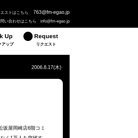
763@fm-egao.jp
クエストはこちら
お問い合わせはこちら
info@fm-egao.jp
k Up
Request
クアップ
リクエスト
2006.8.17(木)
松坂屋岡崎店6階コミ
なく1万人を突破す