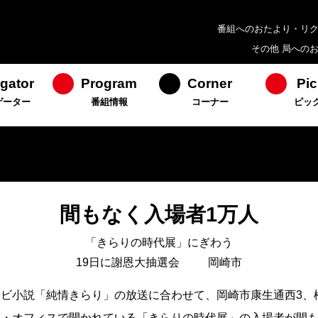
番組へのおたより・リ
その他 局への
gator
Program
Corner
Pic
ゲーター
番組情報
コーナー
ピッ
間もなく入場者1万人
「きらりの時代展」にぎわう
19日に謝恩大抽選会 岡崎市
ビ小説「純情きらり」の放送に合わせて、岡崎市康生通西3、
・オフィスで開かれている「きらりの時代展」の入場者が間も