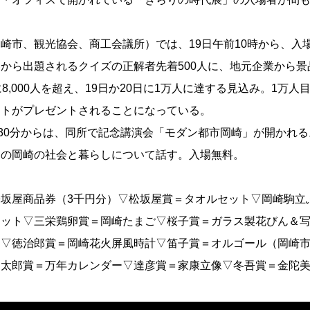
市、観光協会、商工会議所）では、19日午前10時から、入
から出題されるクイズの正解者先着500人に、地元企業から景
,000人を超え、19日か20日に1万人に達する見込み。1万人
ットがプレゼントされることになっている。
30分からは、同所で記念講演会「モダン都市岡崎」が開かれ
期の岡崎の社会と暮らしについて話す。入場無料。
】
坂屋商品券（3千円分）▽松坂屋賞＝タオルセット▽岡崎駒立
ケット▽三栄鶏卵賞＝岡崎たまご▽桜子賞＝ガラス製花びん＆
）▽徳治郎賞＝岡崎花火屏風時計▽笛子賞＝オルゴール（岡崎
勇太郎賞＝万年カレンダー▽達彦賞＝家康立像▽冬吾賞＝金陀