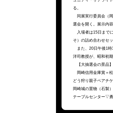
る。
同展実行委員会（岡崎
選会を開く。展示内容
入場者は15日までに8
そ）の詰め合わせセ
また、20日午後1時
洋司教授が、昭和初
【大抽選会の景品
岡崎信用金庫賞＝松
どう狩り親子ペアチ
岡崎城の置物（石製
テーブルセンター▽