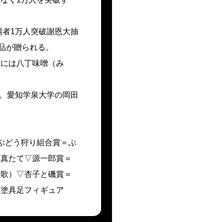
場者1万人突破謝恩大抽
品が贈られる。
目には八丁味噌（み
る。愛知学泉大学の岡田
ぶどう狩り組合賞＝ぶ
写真たて▽源一郎賞＝
市歌）▽杏子と磯賞＝
美塗具足フィギュア