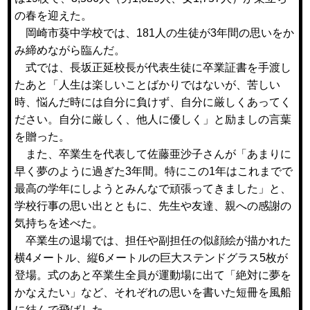
の春を迎えた。
岡崎市葵中学校では、181人の生徒が3年間の思いをか
み締めながら臨んだ。
式では、長坂正延校長が代表生徒に卒業証書を手渡し
たあと「人生は楽しいことばかりではないが、苦しい
時、悩んだ時には自分に負けず、自分に厳しくあってく
ださい。自分に厳しく、他人に優しく」と励ましの言葉
を贈った。
また、卒業生を代表して佐藤亜沙子さんが「あまりに
早く夢のように過ぎた3年間。特にこの1年はこれまでで
最高の学年にしようとみんなで頑張ってきました」と、
学校行事の思い出とともに、先生や友達、親への感謝の
気持ちを述べた。
卒業生の退場では、担任や副担任の似顔絵が描かれた
横4メートル、縦6メートルの巨大ステンドグラス5枚が
登場。式のあと卒業生全員が運動場に出て「絶対に夢を
かなえたい」など、それぞれの思いを書いた短冊を風船
に結んで飛ばした。