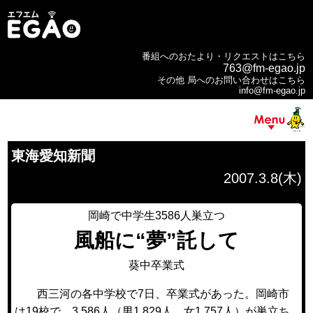
番組へのおたより・リクエストはこちら
763@fm-egao.jp
その他 局へのお問い合わせはこちら
info@fm-egao.jp
東海愛知新聞
2007.3.8(木)
岡崎で中学生3586人巣立つ
風船に“夢”託して
葵中卒業式
西三河の各中学校で7日、卒業式があった。岡崎市
は19校で、3,586人（男1,829人、女1,757人）が巣立ち