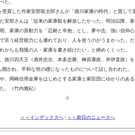
べた。
を受賞した作家安部龍太郎さんが「德川家康の時代」と題して
た安部さんは「従来の家康観を解放したかった。明治以降、家
明。家康の原動力を「忍耐と辛抱」とし、夢や志、強い信仰心
で言う経営能力にも優れており、人を使うのがうまかった。だ
れからも我慢の人・家康を書き続けたい」と締めくくった。
、徳川四天王（酒井忠次、本多忠勝、榊原康政、井伊直政）を
も開かれ、平和な世の礎になったものについて話し合われた。
や、岡崎信用金庫をはじめとする家康と家臣団にゆかりのある
た。（竹内雅紀）
◆
＜＜インデックスへ
|
＜＜前日のニュースへ