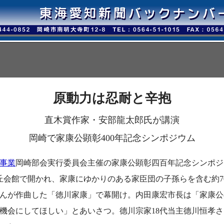
原動力は忍耐と辛抱
直木賞作家・安部龍太郎氏が講演
岡崎で家康公顕彰400年記念シンポジウム
事業
岡崎部会実行委員会主催の家康公顕彰四百年記念シンポジ
丘会館で開かれ、家康にゆかりのある家臣団の子孫らを含む約7
んが作曲した「徳川家康」で幕開け。内田康宏市長は「家康公
機会にしてほしい」とあいさつ。德川宗家18代当主德川恒孝