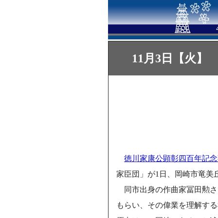
11月3日【火】
徳川家康公顕彰四百年記念
家臣団」が1日、岡崎市竜美
同市出身の作曲家冨田勲さ
もらい、その偉業を理解する