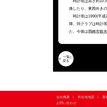
時計塔は高さ約10
換したり、東西向きの
時計塔は1990(平
障。同クラブは時計塔
た。今後は
岡崎市観
一覧に
戻る
会社概要
所在地地図
番
お問い合わせ