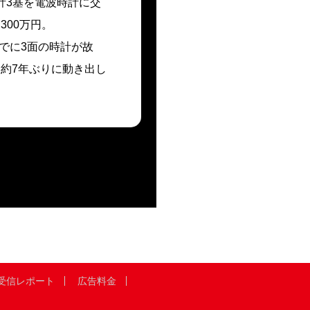
計3基を電波時計に交
00万円。
までに3面の時計が故
約7年ぶりに動き出し
受信レポート
広告料金