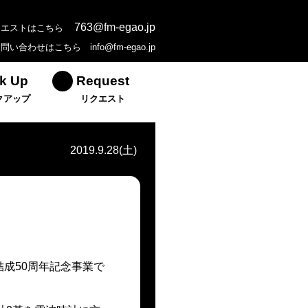
763@fm-egao.jp
クエストはこちら
お問い合わせはこちら
info@fm-egao.jp
k Up
Request
クアップ
リクエスト
2019.9.28(土)
結成50周年記念事業で
。