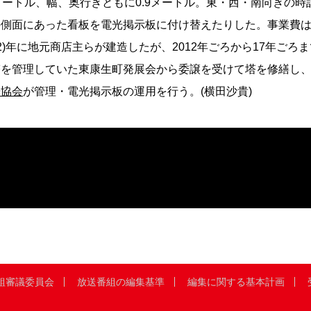
メートル、幅、奥行きともに0.9メートル。東・西・南向きの時
側面にあった看板を電光掲示板に付け替えたりした。事業費は3
成2)年に地元商店主らが建造したが、2012年ごろから17年ごろ
を管理していた東康生町発展会から委譲を受けて塔を修繕し、
光協会
が管理・電光掲示板の運用を行う。(
横田沙貴
)
組審議委員会
放送番組の編集基準
編集に関する基本計画