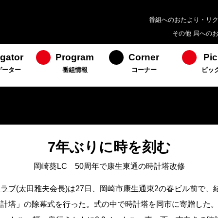
番組へのおたより・リ
その他 局への
gator
Program
Corner
Pic
ゲーター
番組情報
コーナー
ピッ
7年ぶりに時を刻む
岡崎葵LC 50周年で康生東通の時計塔改修
クラブ
(太田雅夫会長)は27日、岡崎市康生通東2の春ビル前で、
時計塔」の除幕式を行った。式の中で時計塔を同市に寄贈した