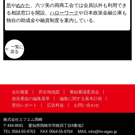
所
や
ぬかた
、六ツ美の両商工会では会員以外も利用でき
る相談窓口を開設。
ハローワーク
や日本政策金融公庫も
独自の助成金や融資制度を案内している。
一覧に
戻る
会社概要
所在地地図
番組審議委員会
放送番組の編集基準
編集に関する基本計画
受信レポート
広告料金
お問い合わせ
株式会社エフエム岡崎
〒444-8691
愛知県岡崎市羽根四丁目8番地2
TEL
0564-55-8763
FAX
0564-55-8764
MAIL
info@fm-egao.jp