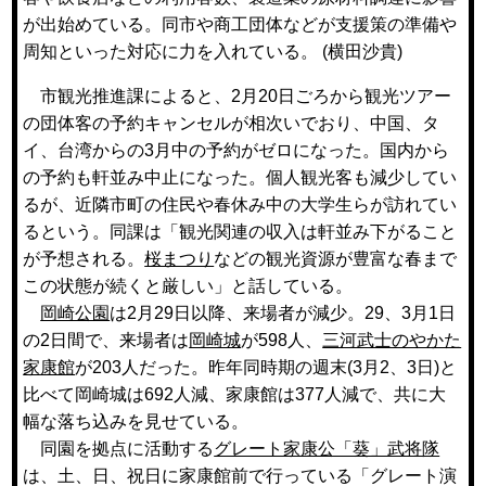
が出始めている。同市や商工団体などが支援策の準備や
周知といった対応に力を入れている。 (
横田沙貴
)
市観光推進課によると、2月20日ごろから観光ツアー
の団体客の予約キャンセルが相次いでおり、中国、タ
イ、台湾からの3月中の予約がゼロになった。国内から
の予約も軒並み中止になった。個人観光客も減少してい
るが、近隣市町の住民や春休み中の大学生らが訪れてい
るという。同課は「観光関連の収入は軒並み下がること
が予想される。
桜まつり
などの観光資源が豊富な春まで
この状態が続くと厳しい」と話している。
岡崎公園
は2月29日以降、来場者が減少。29、3月1日
の2日間で、来場者は
岡崎城
が598人、
三河武士のやかた
家康館
が203人だった。昨年同時期の週末(3月2、3日)と
比べて岡崎城は692人減、家康館は377人減で、共に大
幅な落ち込みを見せている。
同園を拠点に活動する
グレート家康公「葵」武将隊
は、土、日、祝日に家康館前で行っている「グレート演