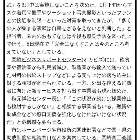
武」を3月中は実施しないことを決めた。1月下旬からマ
スク着用▽握手やツーショット写真撮影といったファン
との接近を制限—といった対策を取ってきたが、「多く
の人が集まる演武は自粛せざるをえないと判断した」と
担当者。園内のおもてなしは今後も感染予防を図った上
で行う。5日現在で「完全になくすことは今のところ考
えていない」としている。
岡崎ビジネスサポートセンター
(オカビズ)には、飲食
業や宿泊業から利用者減少、製造業から輸入で賄ってい
た材料の供給ストップなどによる売り上げの落ち込みに
対する相談が寄せられている。一方、外出を控える消費
者に向けた新サービスを打ち出す事業者も現れ始めた。
秋元祥治センター長は「『この状況が続けば操業停止
も検討するしかない』と相談する事業者もいる。融資や
助成金などの窓口支援を強化しなければいけない状況
だ」と危機感を募らせる。
市は
ホームページ
や市役所の関連部署などで国・県の
助成制度や相談窓口などを案内している。
岡崎商工会議