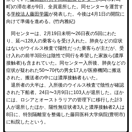
町)の滞在者が9日、全員退所した。同センターを運営す
る
学校法人藤田学園
が発表した。今後は4月1日の開院に
向けて準備を進める。(
竹内雅紀
)
同センターは、2月19日未明〜26日夜の5回にわた
り、延べ128人の乗客らを受け入れた。肺炎などの症状
はないがウイルス検査で陽性だった乗客らが主だが、受
け入れの前半3回分は陰性で同行を希望した家族ら(濃厚
接触者)も含まれていた。同センター入所後、肺炎などの
症状が疑われた50〜70代の男女17人が医療機関に搬送
された。搬送者の中には濃厚接触者もいた。
退所者の大半は、入所後のウイルス検査で陰性が確認
された下船者。24日〜3月9日に103人が退所した。ほか
には、ロシアとオーストラリアの管理下に移行した計3
人が退所したほか、陽性無症状者3人と濃厚接触者2人は
8日に、特別隔離室を整備した藤田医科大学病院(豊明市)
に転院したという。