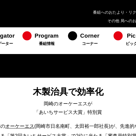
番組へのおたより・リ
その他 局への
gator
Program
Corner
Pic
ゲーター
番組情報
コーナー
ピッ
木製治具で効率化
岡崎のオーケーエスが
「あいちサービス大賞」特別賞
どの
オーケーエス
(岡崎市日名南町、太田裕一郎社長)が、先進
る「第2回あいちサービス大賞」で2位に当たる「審査員特別