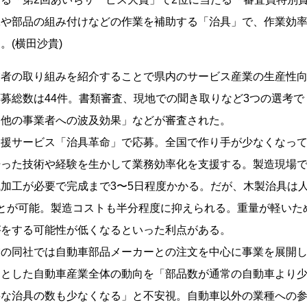
工や部品の組み付けなどの作業を補助する「治具」で、作業効
。(
横田沙貴
)
業者の取り組みを紹介することで県内のサービス産業の生産性
募総数は44件。書類審査、現地での聞き取りなど3つの選考で
「他の事業者への波及効果」などが審査された。
支援サービス「治具革命」で応募。全国で作り手が少なくなっ
培った技術や経験を生かして業務効率化を支援する。製造現場
加工が必要で完成まで3〜5日程度かかる。だが、木製治具は
とが可能。製造コストも半分程度に抑えられる。重量が軽いた
がをする可能性が低くなるといった利点がある。
)年創業の同社では自動車部品メーカーとの注文を中心に事業を展開
めとした自動車産業全体の動向を「部品数が通常の自動車より
要な治具の数も少なくなる」と不安視。自動車以外の業種への