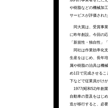
や樹脂などの機械加
サービスが評価された
同大賞は、受賞事
に昨年創設。今回の応
「新規性・独自性」
同社は作業効率化
生産をはじめ、長年
属や樹脂の治具は機械
め1日で完成させるこ
下などで従業員がけ
1977(昭和52
自動車の普及をはじ
造が移行すると、必