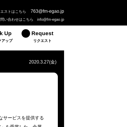
763@fm-egao.jp
クエストはこちら
お問い合わせはこちら
info@fm-egao.jp
k Up
Request
クアップ
リクエスト
2020.3.27(金)
的なサービスを提供する
賞」を受賞した。金属