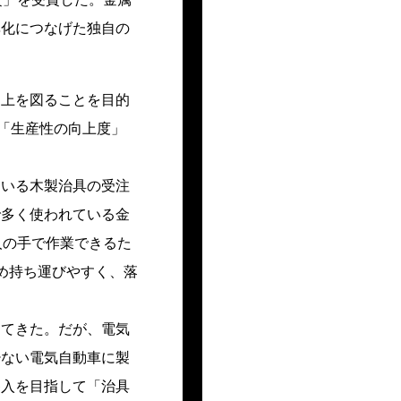
率化につなげた独自の
向上を図ることを目的
「生産性の向上度」
ている木製治具の受注
で多く使われている金
人の手で作業できるた
め持ち運びやすく、落
してきた。だが、電気
少ない電気自動車に製
参入を目指して「治具