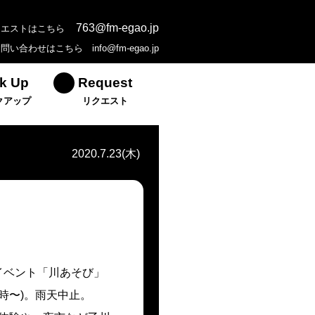
763@fm-egao.jp
クエストはこちら
お問い合わせはこちら
info@fm-egao.jp
k Up
Request
クアップ
リクエスト
2020.7.23(木)
イベント「川あそび」
時〜)。雨天中止。