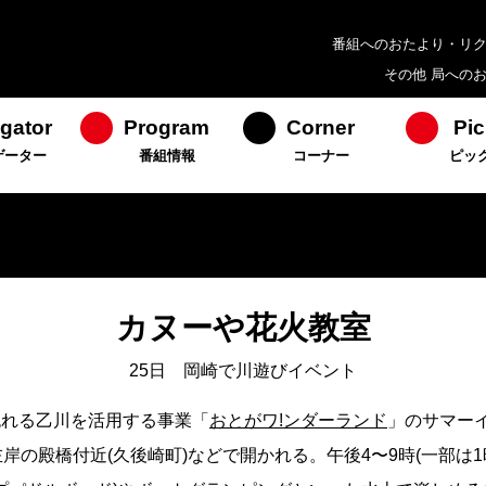
番組へのおたより・リ
その他 局への
gator
Program
Corner
Pic
ゲーター
番組情報
コーナー
ピッ
カヌーや花火教室
25日 岡崎で川遊びイベント
流れる乙川を活用する事業「
おとがワ!ンダーランド
」のサマー
岸の殿橋付近(久後崎町)などで開かれる。午後4〜9時(一部は1