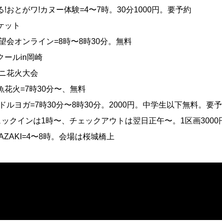
!おとがワ!カヌー体験=4〜7時。30分1000円。要予約
ケット
望会オンライン=8時〜8時30分。無料
ールin岡崎
ミニ花火大会
花火=7時30分〜、無料
ドルヨガ=7時30分〜8時30分。2000円。中学生以下無料。要
mp=チェックインは1時〜、チェックアウトは翌日正午〜。1区画300
AZAKI=4〜8時。会場は桜城橋上