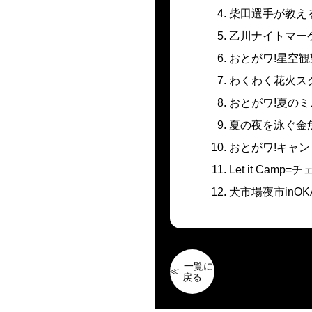
柴田選手が教える
乙川ナイトマー
おとがワ!星空観
わくわく花火スク
おとがワ!夏の
夏の夜を泳ぐ金魚
おとがワ!キャン
Let it Ca
犬市場夜市inOK
一覧に
戻る