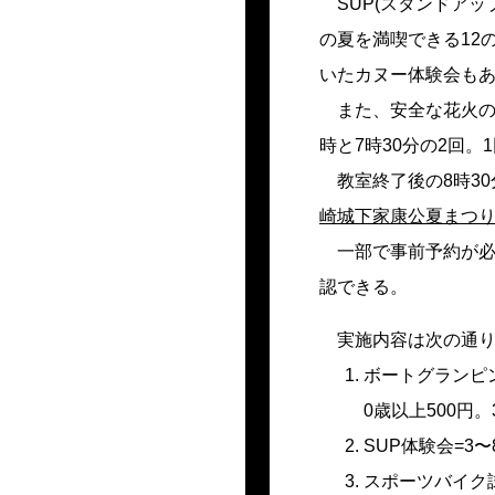
SUP(スタンドア
の夏を満喫できる12
いたカヌー体験会も
また、安全な花火の
時と7時30分の2回。
教室終了後の8時3
崎城下家康公夏まつ
一部で事前予約が
認できる。
実施内容は次の通
ボートグランピン
0歳以上500円
SUP体験会=3〜
スポーツバイク