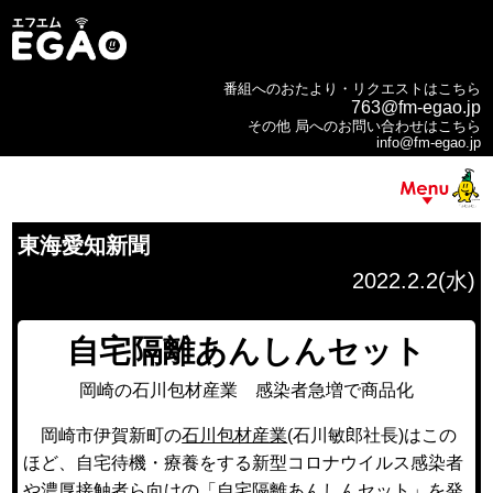
番組へのおたより・リクエストはこちら
763@fm-egao.jp
その他 局へのお問い合わせはこちら
info@fm-egao.jp
東海愛知新聞
2022.2.2(水)
自宅隔離あんしんセット
岡崎の石川包材産業 感染者急増で商品化
岡崎市伊賀新町の
石川包材産業
(石川敏郎社長)はこの
ほど、自宅待機・療養をする新型コロナウイルス感染者
や濃厚接触者ら向けの「自宅隔離あんしんセット」を発