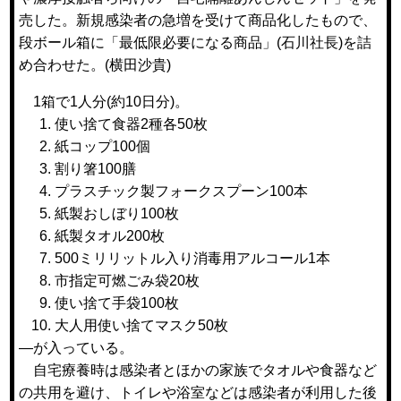
売した。新規感染者の急増を受けて商品化したもので、
段ボール箱に「最低限必要になる商品」(石川社長)を詰
め合わせた。(
横田沙貴
)
1箱で1人分(約10日分)。
使い捨て食器2種各50枚
紙コップ100個
割り箸100膳
プラスチック製フォークスプーン100本
紙製おしぼり100枚
紙製タオル200枚
500ミリリットル入り消毒用アルコール1本
市指定可燃ごみ袋20枚
使い捨て手袋100枚
大人用使い捨てマスク50枚
―が入っている。
自宅療養時は感染者とほかの家族でタオルや食器など
の共用を避け、トイレや浴室などは感染者が利用した後