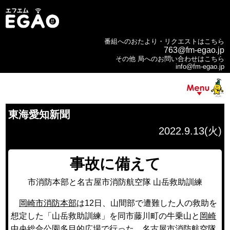
番組へのおたより・リクエストはこちら
763@fm-egao.jp
その他 局へのお問い合わせはこちら
info@fm-egao.jp
東海愛知新聞
2022.9.13(火)
事故に備えて
市消防本部と名古屋市消防航空隊 山岳救助訓練
岡崎市消防本部
は12日、山間部で遭難した人の救助を
想定した「山岳救助訓練」を同市藤川町の牛乗山と
岡崎
中央総合公園
多目的広場で行った。名古屋市消防航空隊