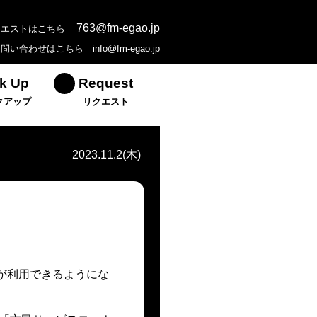
763@fm-egao.jp
クエストはこちら
お問い合わせはこちら
info@fm-egao.jp
k Up
Request
クアップ
リクエスト
2023.11.2(木)
が利用できるようにな