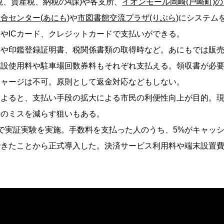
税、資産税、納税の4課)や各支所、
イオンモール岡崎(戸崎町)
合センター(あにも)
や
市図書館交流プラザ(りぶら)
にシステム
やICカード、クレジットカードで支払いができる。
票や印鑑登録証明書、税関係書類の取得時など。あにもでは販
施設使用料や駐車場回数券料もそれぞれ支払える。領収書が必
チャージは不可。原則として返金対応などもしない。
によると、支払い手段の拡大による市民の利便性向上が目的。
時のミスを減らす狙いもある。
で実証実験を実施。手数料を支払った人のうち、5%がキャッ
できたことから正式導入した。決済サービス利用料や端末設置