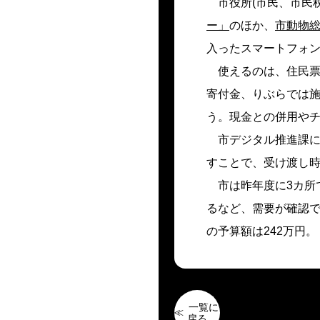
市役所(市民、市民
ー」
のほか、
市動物総
入ったスマートフォン
使えるのは、住民
寄付金、りぶらでは
う。現金との併用や
市デジタル推進課
すことで、受け渡し
市は昨年度に3カ所
るなど、需要が確認
の予算額は242万円。
一覧に
戻る