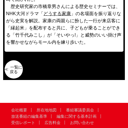
歴史研究家の市橋章男さんによる歴史セミナーでは、
NHK大河ドラマ「
どうする家康
」の名場面を振り返りな
がら史実を解説。家康の両親らに扮した一行が来店客に
「縁起米」を配布すると共に、子どもが乗ることができ
る「竹千代みこし」が「そいやっ!」と威勢のいい掛け声
を響かせながらモール内を練り歩いた。
一覧に
戻る
会社概要
所在地地図
番組審議委員会
放送番組の編集基準
編集に関する基本計画
受信レポート
広告料金
お問い合わせ