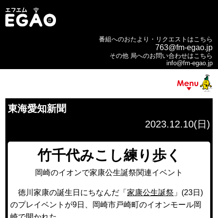
番組へのおたより・リクエストはこちら
763@fm-egao.jp
その他 局へのお問い合わせはこちら
info@fm-egao.jp
東海愛知新聞
2023.12.10(日)
竹千代みこし練り歩く
岡崎のイオンで家康公生誕祭関連イベント
徳川家康の誕生日にちなんだ「
家康公生誕祭
」(23日)
のプレイベントが9日、岡崎市戸崎町のイオンモール岡
崎で開かれた。