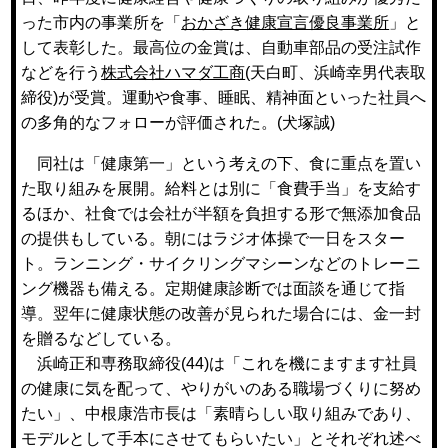
った市内の事業所を「
おかざき健康宣言優良事業所
」と
して表彰した。最高位の金賞は、自動車部品の受注試作
などを行う
株式会社ハマダ工商
(天白町、浜崎幸男代表取
締役)が受賞。運動や食事、睡眠、精神面といった社員へ
の多角的なフォローが評価された。(犬塚誠)
同社は「健康第一」という考えの下、食に重点を置い
た取り組みを展開。給料とは別に「食費手当」を支給す
るほか、社食では会社が半額を負担する形で無添加食品
の提供もしている。朝にはラジオ体操で一日をスター
ト。ランニング・サイクリングマシーンなどのトレーニ
ング機器も備える。定期健康診断では面談を通じて指
導。翌年に健康状態の改善が見られた場合には、金一封
を贈るなどしている。
浜崎正和専務取締役(44)は「これを機にますます社員
の健康に気を配って、やりがいのある職場づくりに努め
たい」、中根康浩市長は「素晴らしい取り組みであり、
モデルとして手本にさせてもらいたい」とそれぞれ述べ