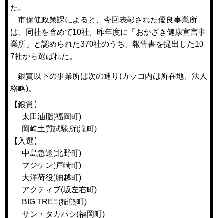
た。
市保健政策課によると、今回表彰された優良事業所
は、同社を含めて10社。昨年度に「おかざき健康宣言事
業所」と認められた370社のうち、報告書を提出した10
7社から選ばれた。
銀賞以下の事業所は次の通り(カッコ内は所在地、法人
格略)。
【銀賞】
太田油脂(福岡町)
岡崎土質試験所(滝町)
【入選】
中島急送(北野町)
フジケン(戸崎町)
大洋荷役(舳越町)
アクティブ(坂左右町)
BIG TREE(稲熊町)
サン・タカハシ(福岡町)