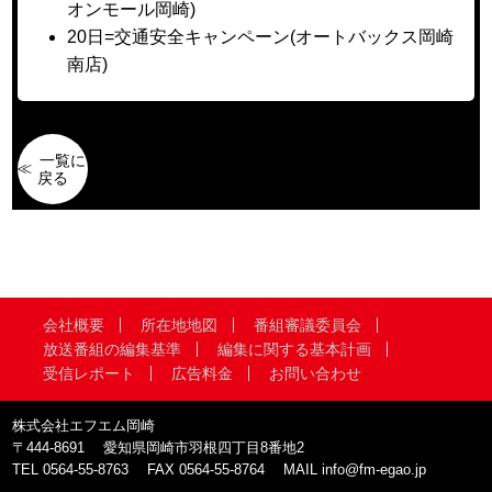
オンモール岡崎)
20日=交通安全キャンペーン(オートバックス岡崎
南店)
一覧に
戻る
会社概要
所在地地図
番組審議委員会
放送番組の編集基準
編集に関する基本計画
受信レポート
広告料金
お問い合わせ
株式会社エフエム岡崎
〒444-8691
愛知県岡崎市羽根四丁目8番地2
TEL
0564-55-8763
FAX
0564-55-8764
MAIL
info@fm-egao.jp