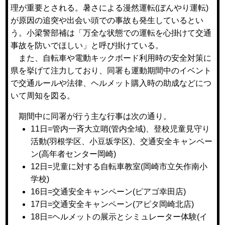
理が重要とされる。暑さによる漫然運転(ぼんやり運転)
が原因の追突や出会い頭での事故も発生しているとい
う。小梁警部補は「万全な状態での運転を心掛けて交通
事故を防いでほしい」と呼び掛けている。
また、自転車や電動キックボード利用時の安全対策に
県を挙げて注力しており、同署も運動期間中のイベント
で交通ルールや法律、ヘルメット購入時の助成などにつ
いて周知を図る。
期間中に同署が行う主な行事は次の通り。
11日=管内一斉大立哨(管内全域)、登校児童見守り
活動(羽根学区、小豆坂学区)、交通安全キャンペー
ン(高年者センター岡崎)
12日=児童に対する自転車教室(岡崎市立矢作南小
学校)
16日=交通安全キャンペーン(ピアゴ幸田店)
17日=交通安全キャンペーン(アピタ岡崎北店)
18日=ヘルメットの展示とシミュレーター体験(イ