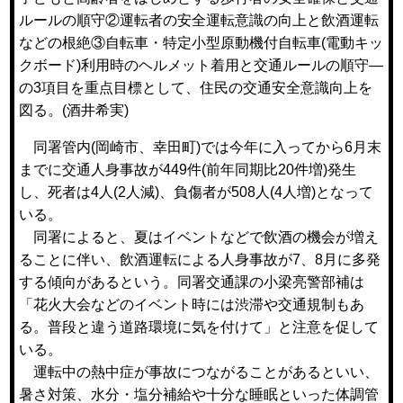
ルールの順守②運転者の安全運転意識の向上と飲酒運転
などの根絶③自転車・特定小型原動機付自転車(電動キッ
クボード)利用時のヘルメット着用と交通ルールの順守―
の3項目を重点目標として、住民の交通安全意識向上を
図る。(酒井希実)
同署管内(岡崎市、幸田町)では今年に入ってから6月末
までに交通人身事故が449件(前年同期比20件増)発生
し、死者は4人(2人減)、負傷者が508人(4人増)となって
いる。
同署によると、夏はイベントなどで飲酒の機会が増え
ることに伴い、飲酒運転による人身事故が7、8月に多発
する傾向があるという。同署交通課の小梁亮警部補は
「花火大会などのイベント時には渋滞や交通規制もあ
る。普段と違う道路環境に気を付けて」と注意を促して
いる。
運転中の熱中症が事故につながることがあるといい、
暑さ対策、水分・塩分補給や十分な睡眠といった体調管