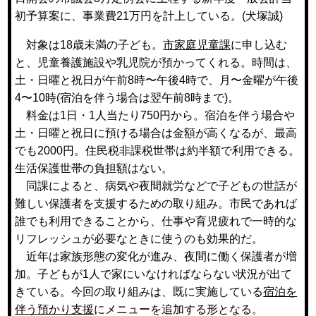
初予算案に、事業費21万円を計上している。(犬塚誠)
対象は18歳未満の子ども。
市家庭児童課
に申し込む
と、児童養護施設や乳児院が預かってくれる。時間は、
土・日曜と祝日が午前8時〜午後4時で、月〜金曜が午後
4〜10時(宿泊を伴う場合は翌午前8時まで)。
料金は1日・1人当たり750円から。宿泊を伴う場合や
土・日曜と祝日に預ける場合は金額が高くなるが、最高
でも2000円。住民税非課税世帯は約半額で利用できる。
生活保護世帯の負担額はない。
同課によると、病気や夜間就労などで子どもの世話が
難しい保護者を支援するための取り組み。市民であれば
誰でも利用できることから、仕事や育児疲れで一時的な
リフレッシュが必要なときに使うのも効果的だ。
近年は家族形態の変化が進み、夜間に働く保護者が増
加。子どもが1人で家にいなければならない状況が出て
きている。今回の取り組みは、既に実施している
宿泊を
伴う預かり支援
にメニューを追加する形となる。