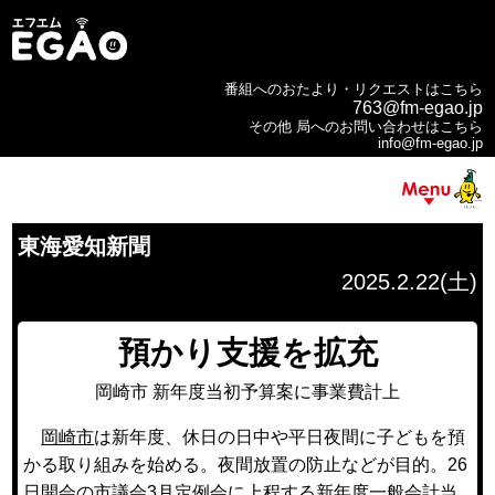
番組へのおたより・リクエストはこちら
763@fm-egao.jp
その他 局へのお問い合わせはこちら
info@fm-egao.jp
東海愛知新聞
2025.2.22(土)
預かり支援を拡充
岡崎市 新年度当初予算案に事業費計上
岡崎市
は新年度、休日の日中や平日夜間に子どもを預
かる取り組みを始める。夜間放置の防止などが目的。26
日開会の市議会3月定例会に上程する新年度一般会計当