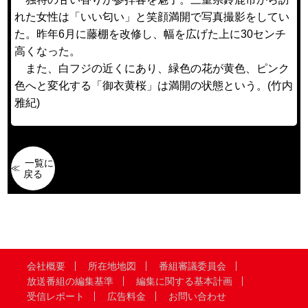
れた女性は「いい匂い」と笑顔満開で写真撮影をしてい
た。昨年6月に藤棚を改修し、幅を広げた上に30センチ
高くなった。
また、白フジの近くにあり、緑色の花が黄色、ピンク
色へと変化する「御衣黄桜」は満開の状態という。(竹内
雅紀)
一覧に
戻る
会社概要
所在地地図
番組審議委員会
放送番組の編集基準
編集に関する基本計画
受信レポート
広告料金
お問い合わせ