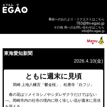
番組へのおたより・リクエストはこちら
763@fm-egao.jp
その他 局へのお問い合わせはこちら
info@fm-egao.jp
東海愛知新聞
2026.4.10(金)
ともに週末に見頃
岡崎 上地八幡宮「鬱金桜」、松應寺「白フジ」
春の花はソメイヨシノやシダレザクラだけではない
―。岡崎市内の社寺の境内に咲く珍しい花が週末に見頃
を迎える。