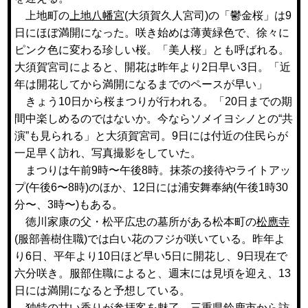
上地町の
上地八幡宮
(大須賀久人宮司)の「鬱金桜」は9
日にほぼ満開になった。咲き始めは薄黄緑色で、徐々に
ピンク色に変わる珍しい桜。「美人桜」とも呼ばれる。
大須賀宮司によると、開花は昨年より2日早い3日。「近
年は開花してから満開になるまでのペースが早い」
きょう10日から桜まつりが行われる。「20日までの期
間中楽しめるのではないか。今ならソメイヨシノとの“共
演”も見られる」と大須賀宮司。9日には付近の住民らが
一足早く訪れ、写真撮影をしていた。
まつりは午前9時〜午後8時。抹茶の接待やライトアッ
プ(午後6〜8時)のほか、12日には浦安舞奉納(午後1時30
分〜、3時〜)もある。
徳川家康の父・松平広忠の墓所がある松本町の
松應寺
(服部善樹住職)では白い花のフジが咲いている。昨年よ
り6日、平年より10日ほど早い5日に開花し、9日現在で
六分咲き。服部住職によると、週末には見頃を迎え、13
日には満開になると予想している。
独特の甘い香りが参拝客を魅了。三重県鈴鹿市から訪