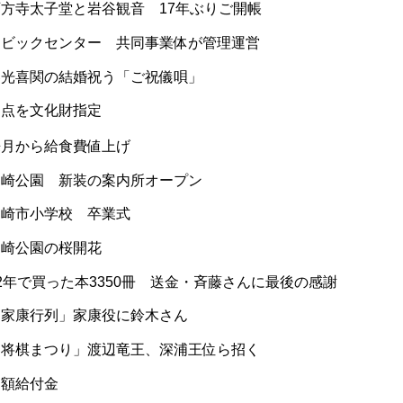
西方寺太子堂と岩谷観音 17年ぶりご開帳
シビックセンター 共同事業体が管理運営
琴光喜関の結婚祝う「ご祝儀唄」
２点を文化財指定
来月から給食費値上げ
岡崎公園 新装の案内所オープン
岡崎市小学校 卒業式
岡崎公園の桜開花
2年で買った本3350冊 送金・斉藤さんに最後の感謝
「家康行列」家康役に鈴木さん
「将棋まつり」渡辺竜王、深浦王位ら招く
定額給付金