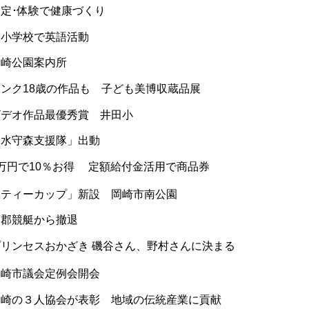
測定･体験で健康づくり
全小学校で英語活動
岡崎公園案内所
ムンク18歳の作品も 子ども美博収蔵品展
ビデオ作品最優秀賞 井田小
「水守森支援隊」出動
1万円で10％お得 定額給付金活用で商品券
「ティーカップ」新設 岡崎市南公園
蒲郡競艇から撤退
プリンセスおかざき 磯谷さん、野村さんに決まる
岡崎市議会定例会開会
岡崎の３人協会が表彰 地域の伝統産業に貢献