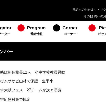
番組へのおたより・リ
その他 局への
gator
Program
Corner
Pic
ゲーター
番組情報
コーナー
ピッ
ンバー
岡崎は新任校長12人 小中学校教員異動
再びムササビ山林で保護 生平小
あす太鼓フェス 27チームが次々演奏
災害応急対策で協定