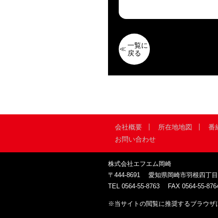
一覧に
戻る
会社概要
所在地地図
番
お問い合わせ
株式会社エフエム岡崎
〒444-8691
愛知県岡崎市羽根四丁目
TEL
0564-55-8763
FAX
0564-55-876
※当サイトの閲覧に推奨するブラウザは、Google