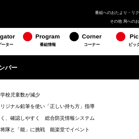
番組へのおたより・リ
その他 局への
gator
Program
Corner
Pic
ゲーター
番組情報
コーナー
ピッ
ンバー
小学校児童数が減少
オリジナル鉛筆を使い「正しい持ち方」指導
速く、確認しやすく 総合防災情報システム
武将隊と「能」に挑戦 能楽堂でイベント