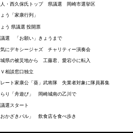
新人・西久保氏トップ 県議選 岡崎市選挙区
きょう「家康行列」
ょう 県議選 投開票
県議選 「お願い」きょうまで
陽気にデキシージャズ チャリティー演奏会
宮城県の被災地から 工藤君、愛宕小に転入
ＤＶ相談窓口独立
グレート家康公「葵」武将隊 失業者対象に隊員募集
ゆらり「舟遊び」 岡崎城南の乙川で
県議選スタート
「おかざきバル」 飲食店を食べ歩き