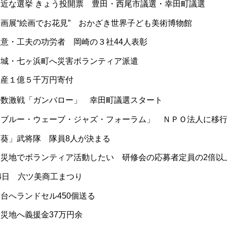
身近な選挙 きょう投開票 豊田・西尾市議選・幸田町議選
企画展“絵画でお花見” おかざき世界子ども美術博物館
創意・工夫の功労者 岡崎の３社44人表彰
宮城・七ヶ浜町へ災害ボランティア派遣
遺産１億５千万円寄付
少数激戦「ガンバロー」 幸田町議選スタート
「ブルー・ウェーブ・ジャズ・フォーラム」 ＮＰＯ法人に移
「葵」武将隊 隊員8人が決まる
被災地でボランティア活動したい 研修会の応募者定員の2倍以
4日 六ツ美商工まつり
台へランドセル450個送る
災地へ義援金37万円余