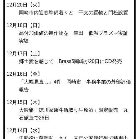
12月20日【火】
岡崎市内迎春準備着々と 干支の置物と門松設置
12月18日【日】
高付加価値の農作物を 幸田 低温プラズマ実証
実験
12月17日【土】
郷土愛を感じて Brass5岡崎が20日にCD発売
12月16日【金】
「大幅見直し」4件 岡崎市 事務事業の外部評価
報告
12月15日【木】
大吟醸「徳川家康斗瓶取り生原酒」限定販売 丸
石醸造で26日
12月14日【水】
忠勝役に藤岡弘、さん 来年の家康行列で特別出