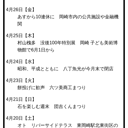
4月26日【金】
あすから10連休に 岡崎市内の公共施設や金融機
関
4月25日【木】
村山槐多 没後100年特別展 岡崎 子ども美術博
物館で6月1日から
4月24日【水】
昭和、平成とともに 八丁魚光が今月末で閉店
4月23日【火】
餅投げに歓声 六ツ美商工まつり
4月21日【日】
石を楽しむ週末 団吉くんまつり
4月20日【土】
オト リバーサイドテラス 東岡崎駅北東街区の