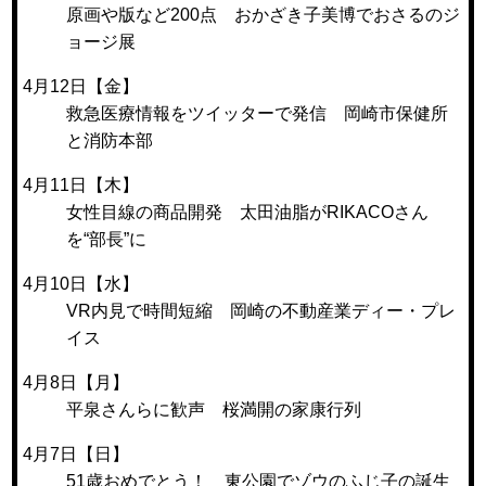
原画や版など200点 おかざき子美博でおさるのジ
ョージ展
4月12日【金】
救急医療情報をツイッターで発信 岡崎市保健所
と消防本部
4月11日【木】
女性目線の商品開発 太田油脂がRIKACOさん
を“部長”に
4月10日【水】
VR内見で時間短縮 岡崎の不動産業ディー・プレ
イス
4月8日【月】
平泉さんらに歓声 桜満開の家康行列
4月7日【日】
51歳おめでとう！ 東公園でゾウのふじ子の誕生